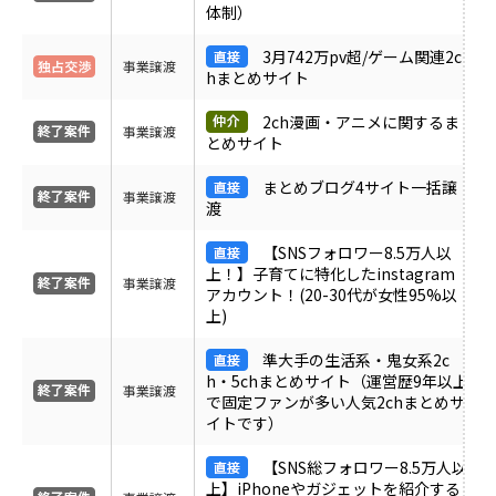
体制）
3月742万pv超/ゲーム関連2c
事業譲渡
hまとめサイト
2ch漫画・アニメに関するま
事業譲渡
とめサイト
まとめブログ4サイト一括譲
事業譲渡
渡
【SNSフォロワー8.5万人以
上！】子育てに特化したinstagram
事業譲渡
アカウント！(20-30代が女性95%以
上)
準大手の生活系・鬼女系2c
h・5chまとめサイト（運営歴9年以上
事業譲渡
で固定ファンが多い人気2chまとめサ
イトです）
【SNS総フォロワー8.5万人以
上】iPhoneやガジェットを紹介する