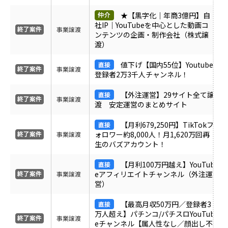
ＰＶ
★【黒字化｜年商3億円】自
社IP｜YouTubeを中心とした動画コ
事業譲渡
ンテンツの企画・制作会社（株式譲
月間売上
渡）
値下げ【国内55位】Youtube
サイト形態
事業譲渡
登録者2万3千人チャンネル！
【外注運営】29サイト全て譲
カテゴリ
事業譲渡
渡 安定運営のまとめサイト
【月利679,250円】TikTokフ
ォロワー約8,000人！月1,620万回再
事業譲渡
フリーワード
生のバズアカウント！
【月利100万円越え】YouTub
eアフィリエイトチャンネル（外注運
事業譲渡
地域
営）
【最高月収50万円／登録者3
業界・業種
万人超え】パチンコ/パチスロYouTub
事業譲渡
eチャンネル【属人性なし／顔出し不