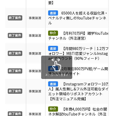
要】
受付中のみ表示
65000人を超える収益化済・
ペナルティ無しのYouTubeチャンネ
事業譲渡
ル
【月利70万円】雑学YouTube
事業譲渡
チャンネル（外注運営）
【月間980万リーチ｜1.2万フ
ォロワー】MBTI恋愛ジャンルInstagr
事業譲渡
amアカウント（90%フィード）
2月現在800万PV超/ゲーム関
事業譲渡
連2chまとめサイト
スクロールできます
【Instagramフォロワー10万
人】属人性無し&フル外注可能なダイ
事業譲渡
エット領域のリポストアカウント
【外注マニュアル完備】
【年商4,000万円】社会の闇
ネタ解説YouTubeチャンネル（外注
事業譲渡