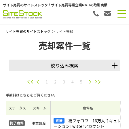
サイト売買のサイトストック / サイト売買専業企業No.1の取引実績
サイト売買のサイトストック
＞ サイト売却
売却案件一覧
絞り込み検索
譲渡スキーム
1
2
3
4
5
手数料は
こちら
をご覧ください。
会員数
ステータス
スキーム
案件名
希望価格
総フォロワー16万人↑キュレ
事業譲渡
ーションTwitterアカウント