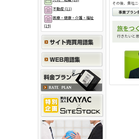
その後、貴社ニ
不動産 (11)
事業プラン
医療・健康・介護・福祉
(19)
旅をつく
行きたいと思