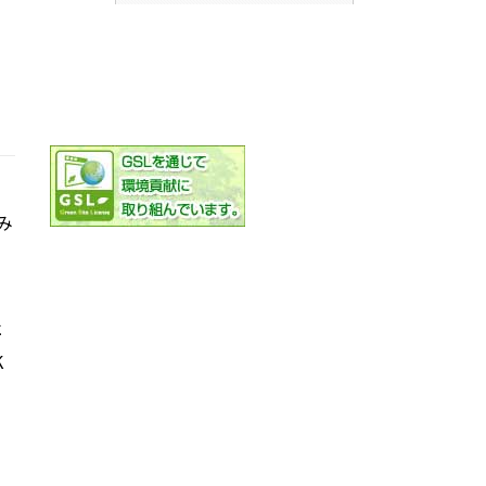
み
社
K