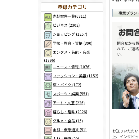
事業プラン
売却案件一覧(6811)
ビジネス (2302)
ショッピング (1257)
学校・教育・資格 (390)
問合せから
れて、ご連
エンタメ・芸能・音楽
い。
(1996)
ニュース・情報 (1076)
ファッション・美容 (1152)
車・バイク (172)
スポーツ・娯楽 (551)
アート・文芸 (226)
暮らし・趣味 (2026)
グルメ・食品 (16)
金融・仮想通貨 (51)
お送りいただい
上、インタビュ
人材・転職 (20)