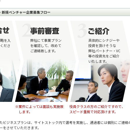
・新規ベンチャー企業募集フロー
概略を入
弊社にて事業プラン
具体的にシナジーや
絡くださ
を確認して、改めて
投資を頂けそうな
ご連絡致します。
弊社パートナー・VC
等の投資先をご紹介
いたします。
※案件によっては面談も実施致
役員クラスの方のご紹介ですので、
します。
スピード重視で対応頂けます。
たビジネスプランは、サイトストック内で選考を実施し、通過者には個別にご連絡
ーをさせていただきます。