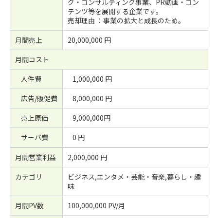
グ・コンサルティング事業、PR動画・コン
テンツ等を展開する企業です。
売却理由 ：事業の拡大と成長のため。
月間売上
20,000,000 円
月間コスト
人件費
1,000,000 円
広告/販促費
8,000,000 円
売上原価
9,000,000円
サーバ費
0 円
月間営業利益
2,000,000 円
カテゴリ
ビジネス,エンタメ・芸能・音楽,暮らし・趣
味
月間PV数
100,000,000 PV/月