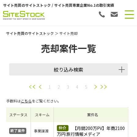
サイト売買のサイトストック / サイト売買専業企業No.1の取引実績
サイト売買のサイトストック
＞ サイト売却
売却案件一覧
絞り込み検索
譲渡スキーム
1
2
3
4
5
手数料は
こちら
をご覧ください。
会員数
ステータス
スキーム
案件名
希望価格
【月間200万PV】年商2100
事業譲渡
万円 旅行情報メディア