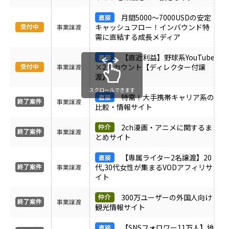
受付中のみ表示
月間5000〜7000USDの安定
キャッシュフロー！インバウンド特
事業譲渡
需に直結する成長メディア
【直近利益】野球系YouTube
×2アカウント【ディレクター付譲
事業譲渡
渡】
スクロールできます
特需！大手携帯キャリア系の
事業譲渡
比較・情報サイト
2ch漫画・アニメに関するま
事業譲渡
とめサイト
【専属ライター2名譲渡】20
代,30代女性が集まるVODアフィリサ
事業譲渡
イト
300万ユーザーの外国人向け
事業譲渡
観光情報サイト
【SNSフォロワー11万人】地