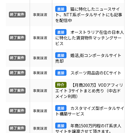
ＰＶ
猫に特化したニュースサイ
ト、NTT系ポータルサイトにも記事
事業譲渡
を配信中
月間売上
オーストラリア在住の日本人
に特化した賃貸物件マッチングサー
事業譲渡
サイト形態
ビス
婚活,街コンポータルサイト
カテゴリ
事業譲渡
売却
スポーツ用品店のECサイト
事業譲渡
フリーワード
【月商200万】VODアフィリ
エイト 3サイトまとめ売り（中古ド
事業譲渡
メイン利用）
地域
カスタマイズ型ポータルサイ
事業譲渡
ト構築サービス
業界・業種
年商1500万円程のIT系求人
事業譲渡
サイトを譲渡させて頂きます。