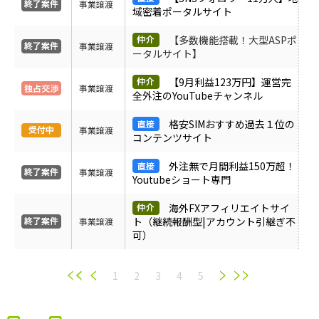
事業譲渡
域密着ポータルサイト
【多数機能搭載！大型ASPポ
事業譲渡
ータルサイト】
【9月利益123万円】運営完
事業譲渡
全外注のYouTubeチャンネル
格安SIMおすすめ過去１位の
事業譲渡
コンテンツサイト
外注無で月間利益150万超！
事業譲渡
Youtubeショート専門
海外FXアフィリエイトサイ
ト（継続報酬型|アカウント引継ぎ不
事業譲渡
可）
1
2
3
4
5