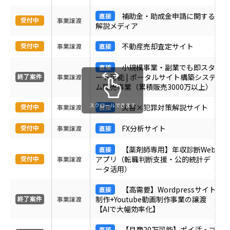
受付中のみ表示
補助金・助成金申請に関する
事業譲渡
解説メディア
不動産売却査定サイト
事業譲渡
小規模事業・副業でも即スタ
ート可能 | ポータルサイト構築システ
事業譲渡
ム販売事業（累積販売3000万以上）
スクロールできます
災害×犯罪対策解説サイト
事業譲渡
FX分析サイト
事業譲渡
【薬剤師専用】年収診断Web
アプリ（転職判断支援・公的統計デ
事業譲渡
ータ活用）
【高需要】Wordpressサイト
制作+Youtube動画制作事業の譲渡
事業譲渡
【AIで大幅効率化】
【月商20万可能】ポイ活・マ