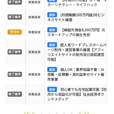
事業譲渡
ネーリテラシー・ライフハック
(月間報酬200万円越)IBビジ
事業譲渡
ネスサイト譲渡
【繰越欠損金8,000万円】元
事業譲渡
スタートアップの箱を売却
超人気ワードプレスホームペ
ージ制作・運営事業の譲渡【アフィ
事業譲渡
リエイトサイトの制作及び自前運営
可能】
個人OK｜業界知識不要｜AI
搭載・低稼働・高利益率のサイト販
事業譲渡
売事業
初心者でも在宅起業可能【初
月から収益化が可能】社会経済オウ
事業譲渡
ンドメディア
1
2
3
4
5