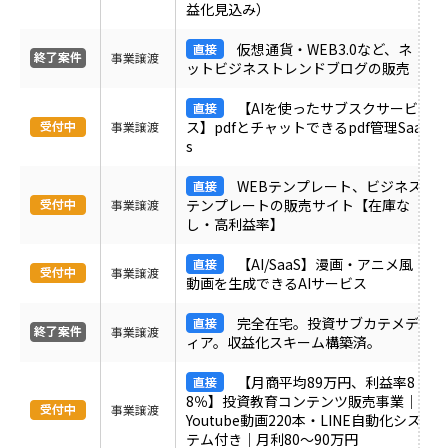
益化見込み）
ＰＶ
仮想通貨・WEB3.0など、ネ
事業譲渡
ットビジネストレンドブログの販売
月間売上
【AIを使ったサブスクサービ
ス】pdfとチャットできるpdf管理Saa
事業譲渡
サイト形態
s
WEBテンプレート、ビジネス
カテゴリ
テンプレートの販売サイト【在庫な
事業譲渡
し・高利益率】
【AI/SaaS】漫画・アニメ風
フリーワード
事業譲渡
動画を生成できるAIサービス
完全在宅。投資サブカテメデ
事業譲渡
ィア。収益化スキーム構築済。
地域
【月商平均89万円、利益率8
8％】投資教育コンテンツ販売事業｜
事業譲渡
業界・業種
Youtube動画220本・LINE自動化シス
テム付き｜月利80〜90万円