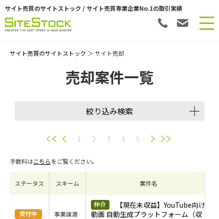
サイト売買のサイトストック / サイト売買専業企業No.1の取引実績
サイト売買のサイトストック
＞ サイト売却
売却案件一覧
絞り込み検索
譲渡スキーム
1
2
3
4
5
手数料は
こちら
をご覧ください。
会員数
ステータス
スキーム
案件名
希望価格
【現在未収益】YouTube向け
動画 自動生成プラットフォーム（収
事業譲渡