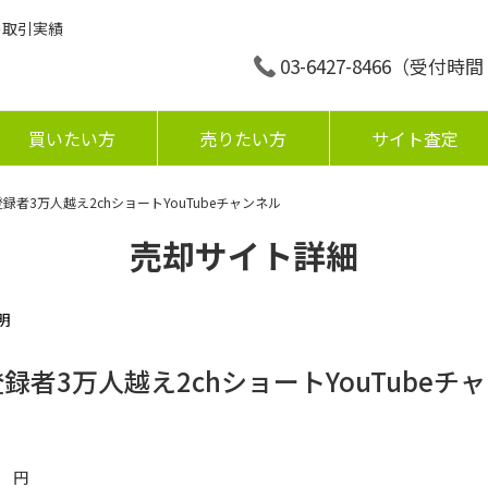
の取引実績
03-6427-8466
（受付時間：平
買いたい方
売りたい方
サイト査定
録者3万人越え2chショートYouTubeチャンネル
売却サイト詳細
明
録者3万人越え2chショートYouTubeチ
円