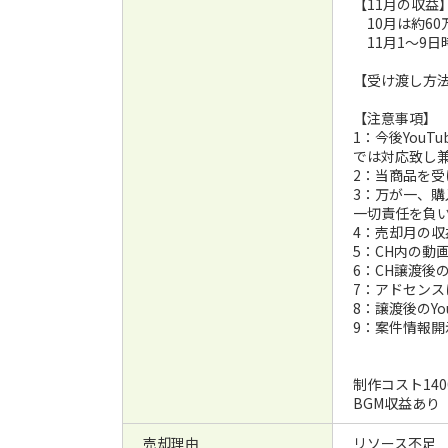
【11月の収益
10月は約60
11月1〜9日
【受け渡し方法】下
【注意事項】
1：今後You
では対応致し
2：当商品を
3：万が一、購
一切責任を負
4：売却月の
5：CH内の
6：CH譲渡
7：アドセン
8：譲渡後のY
9：案件情報
制作コスト14
BGM収益あり
売却理由
リソース不足