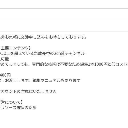
是非お気軽に交渉申し込みをお待ちしております。
・主要コンテンツ】
万人以上を超えている急成長中の2ch系チャンネル
入可能
めてしまっても、専門的な技術は不要なため編集1本1000円と低コス
400円
成しお渡しします。編集マニュアルもあります
アカウントの付属はいたしません
運営について】
のリソース確保のため