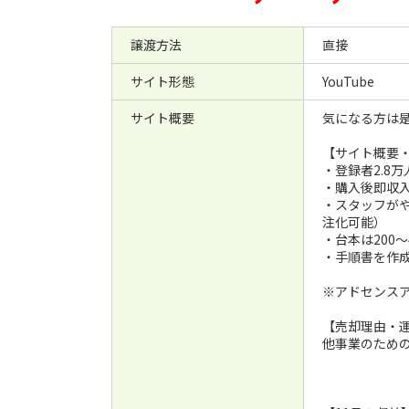
譲渡方法
直接
サイト形態
YouTube
サイト概要
気になる方は
【サイト概要
・登録者2.8
・購入後即収
・スタッフがや
注化可能）
・台本は200〜
・手順書を作
※アドセンス
【売却理由・
他事業のため