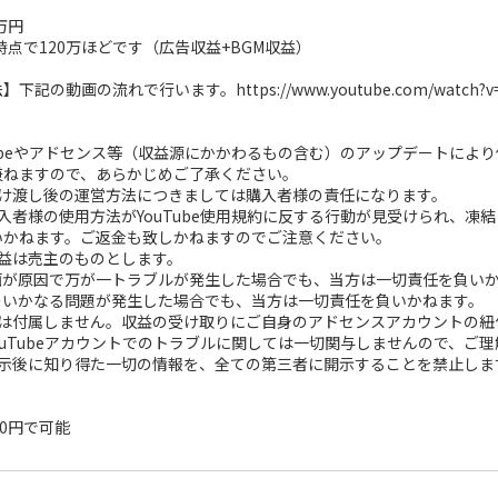
】
万円
時点で120万ほどです（広告収益+BGM収益）
記の動画の流れで行います。https://www.youtube.com/watch?v=a
Tubeやアドセンス等（収益源にかかわるもの含む）のアップデートに
兼ねますので、あらかじめご了承ください。
受け渡し後の運営方法につきましては購入者様の責任になります。
入者様の使用方法がYouTube使用規約に反する行動が見受けられ、
いかねます。ご返金も致しかねますのでご注意ください。
収益は売主のものとします。
動画が原因で万が一トラブルが発生した場合でも、当方は一切責任を負い
後のいかなる問題が発生した場合でも、当方は一切責任を負いかねます。
スは付属しません。収益の受け取りにご自身のアドセンスアカウントの紐
ouTubeアカウントでのトラブルに関しては一切関与しませんので、ご
開示後に知り得た一切の情報を、全ての第三者に開示することを禁止しま
00円で可能