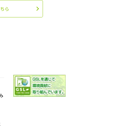
ちら
み
社