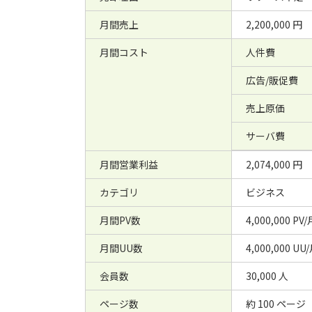
月間売上
2,200,000 円
月間コスト
人件費
広告/販促費
売上原価
サーバ費
月間営業利益
2,074,000 円
カテゴリ
ビジネス
月間PV数
4,000,000 PV/
月間UU数
4,000,000 UU
会員数
30,000 人
ページ数
約 100 ページ