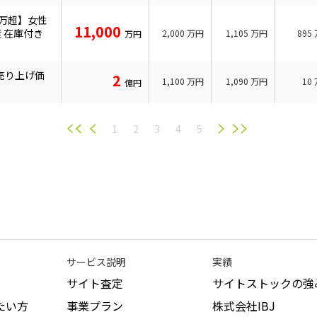
0万超】女性
11,000
 在庫付き
2,000
万円
1,105
万円
895
万円
の売り上げ価
2
1,100
万円
1,090
万円
10
億円
1
2
3
4
5
サービス説明
実績
サイト査定
サイトストックの強
たい方
事業プラン
株式会社IBJ