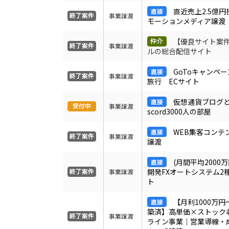
直近売上2.5億
事業譲渡
モーションメディア譲渡
【優良サイト案
事業譲渡
ルの総合配信サイト
GoToキャンペ
事業譲渡
旅行 ECサイト
仮想通貨ブログと
事業譲渡
scord3000人の部屋
WEB集客コンテ
事業譲渡
譲渡
(月間平均2000
開発FXオートシステム2
事業譲渡
ト
【月利1000万
築済】高単価×ストック
事業譲渡
ライン事業｜営業導線・