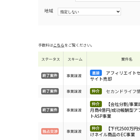
地域
手数料は
こちら
をご覧ください。
ステータス
スキーム
案件名
アフィリエイト
事業譲渡
サイト売却
セカンドライフ
事業譲渡
【会社分割/事業
月商4億円/成功報酬型ア
事業譲渡
トASP事業
【下代2500万
事業譲渡
けネイル商品のEC事業