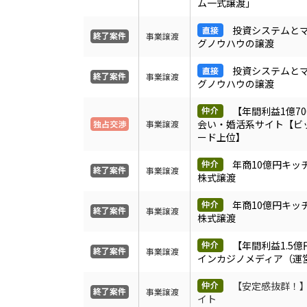
ム一式譲渡」
投資システムと
事業譲渡
グノウハウの譲渡
投資システムと
事業譲渡
グノウハウの譲渡
【年間利益1億70
会い・婚活系サイト【ビ
事業譲渡
ード上位】
年商10億円キッ
事業譲渡
株式譲渡
年商10億円キッ
事業譲渡
株式譲渡
【年間利益1.5
事業譲渡
インカジノメディア（運
【安定感抜群！
事業譲渡
イト