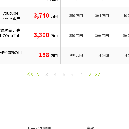
youtube
3,740
350
万円
304
万円
46
万円
のセット販売
譲渡対象、完
3,300
YouTub
350
万円
300
万円
50
万円
500超のLI
198
300
万円
非公開
非
万円
3
4
5
6
7
サービス説明
実績