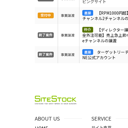
ピングサイト
【RPM1000円超】
事業譲渡
チャンネル2チャンネル
【ディレクター
全外注可能】売上急上昇中の
事業譲渡
eチャンネルの譲渡
ターゲットリーチ4
事業譲渡
NE公式アカウント
ABOUT US
SERVICE
サイト売買