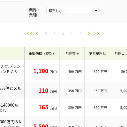
業界・
業種
3
4
5
6
7
希望価格（税込）
月間売上
▼
営業利益
月間コ
超人気ブラン
1,100
ョンＥＣサ
400
万円
350
万円
50
万円
5万件とメル
110
350
万円
350
万円
5,0
万円
40000名
165
350
万円
350
万円
5,0
万円
なし）
300万円のA
5,500
450
万円
349
万円
101