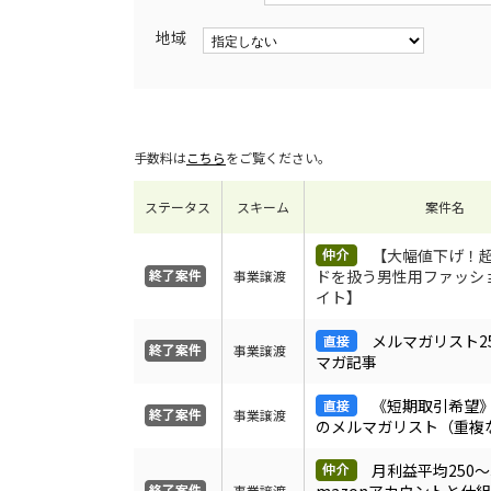
地域
手数料は
こちら
をご覧ください。
ステータス
スキーム
案件名
【大幅値下げ！
ドを扱う男性用ファッシ
事業譲渡
イト】
メルマガリスト2
事業譲渡
マガ記事
《短期取引希望》1
事業譲渡
のメルマガリスト（重複
月利益平均250～
事業譲渡