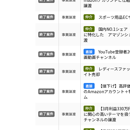
mazonアカウントと仕
譲渡
スポーツ用品EC
事業譲渡
国内NO.1シェ
に特化した アマゾンシ
事業譲渡
渡
YouTube登録者
事業譲渡
画動画チャンネル
レディースファッ
事業譲渡
イト売却
【値下げ】高評価
のAmazonアカウント
事業譲渡
ム
【3月利益330
に関心の高いテーマを扱う
事業譲渡
チャンネルの譲渡