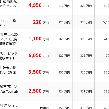
生】超高回転
4,950
beチャンネ
410
万円
320
万円
90
万円
25000名
220
320
万円
320
万円
5,0
万円
なし）
間売上4,20
1,100
ディア（広告
360
万円
320
万円
41
万円
期譲渡希望
プリ】ビッグ
6,050
320
万円
318
万円
2
万円
比較サイト
円】社会の闇
3,500
ンネル（外注
350
万円
315
万円
35
万円
80万円】ジ
2,500
 YouTub
324
万円
311
万円
13
万円
販売用ショッ
350
万円
310
万円
40
応相談