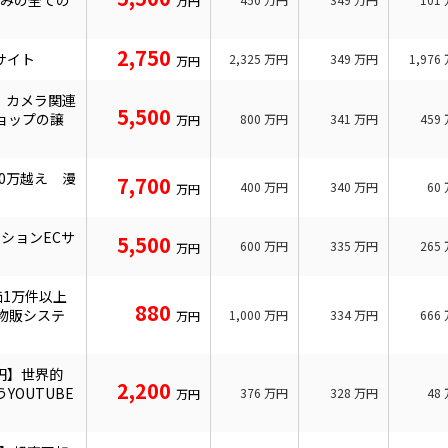
組みの全ての
万円
2,750
サイト
2,325
万円
349
万円
1,976
万円
ア カメラ関連
5,500
ョップの譲
800
万円
341
万円
459
万円
20万越え 漫
7,700
400
万円
340
万円
60
万円
ションECサ
5,500
600
万円
335
万円
265
万円
1万件以上
880
＋物販システ
1,000
万円
334
万円
666
万円
万円】世界的
2,200
YOUTUBE
376
万円
328
万円
48
万円