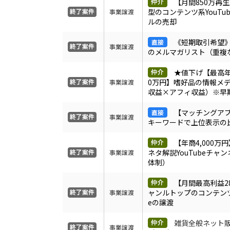
【月間850万再
型のコンテンツ系YouTu
事業譲渡
ルの売却
《短期取引希望》1
事業譲渡
のメルマガリスト（重複
★値下げ【最高年
0万円】嗜好品の情報メ
事業譲渡
収益×アフィ収益）※早
【マッチングア
事業譲渡
キーワードで上位表示の
【年商4,000万
ネタ解説YouTubeチャ
事業譲渡
体制）
【月間最高利益2
ャンルトップのコンテンツ系
事業譲渡
eの譲渡
雑貨全般ネット
事業譲渡