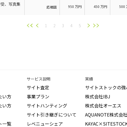
待受、写真集
950
万円
450
万円
500
応相談
1
2
3
4
5
サービス説明
実績
サイト査定
サイトストックの強
たい方
事業プラン
株式会社IBJ
たい方
サイトハンティング
株式会社オーエス
サイト引き継ぎについて
AQUANOTE株式会
ト一覧
レベニューシェア
KAYAC×SITESTOC