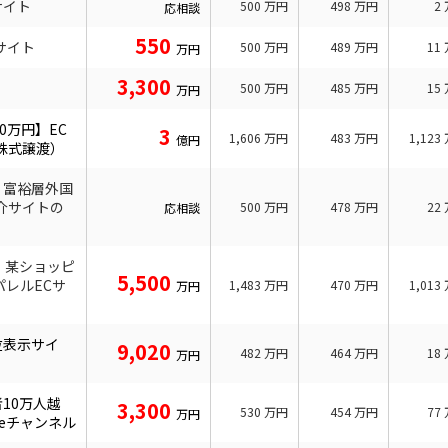
サイト
500
万円
498
万円
2
応相談
550
サイト
500
万円
489
万円
11
万円
3,300
500
万円
485
万円
15
万円
00万円】EC
3
1,606
万円
483
万円
1,123
億円
株式譲渡）
！富裕層外国
介サイトの
500
万円
478
万円
22
応相談
！某ショッピ
5,500
レルECサ
1,483
万円
470
万円
1,013
万円
位表示サイ
9,020
482
万円
464
万円
18
万円
10万人越
3,300
530
万円
454
万円
77
万円
beチャンネル