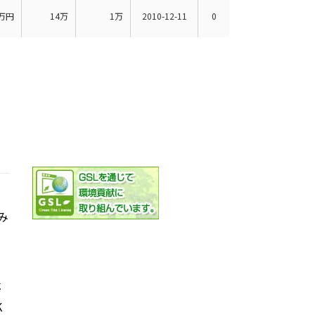
万円
14万
1万
2010-12-11
0
み
社
K