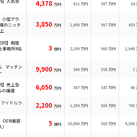
万円】人気急
4,378
611
万円
587
万円
24
万円
】小型アウ
3,850
市場のニッチ
1,000
万円
567
万円
433
万円
以上
0万円】税理
3
士事務所M&
2,500
万円
560
万円
1,940
億円
活、マッチン
9,900
560
万円
558
万円
2
万円
ト
万円】売上急
6,050
587
万円
547
万円
40
万円
ネルの譲渡
！アイドルラ
2,200
1,200
万円
500
万円
700
万円
】OEM美容
5
10,000
万円
500
万円
9,500
億円
入）