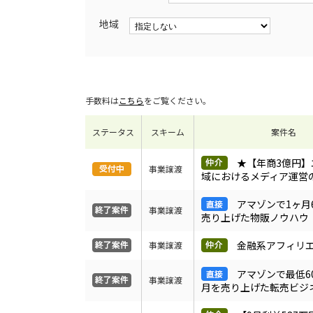
地域
手数料は
こちら
をご覧ください。
ステータス
スキーム
案件名
★【年商3億円】
事業譲渡
域におけるメディア運営
アマゾンで1ヶ月
事業譲渡
売り上げた物販ノウハウ
金融系アフィリ
事業譲渡
アマゾンで最低6
事業譲渡
月を売り上げた転売ビジ