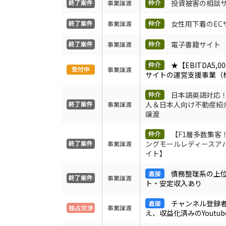
投資被害の相談
事業譲渡
女性用下着のEC
事業譲渡
電子書籍サイト
事業譲渡
★【EBITDA5,0
事業譲渡
サイトの運営支援事業（
日本語英語対応
人＆日本人向け不動産紹
事業譲渡
譲渡
【F1層多数集客
ングモールレディースアパ
事業譲渡
イト】
債務整理系の上
事業譲渡
ト・安定収入あり
チャンネル登録者
事業譲渡
え、収益化済みのYoutu