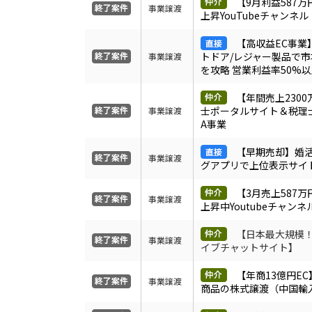
【9月利益587
事業譲渡
上昇YouTubeチャンネル
【高収益EC事業
トドア/レジャー製品で
事業譲渡
を攻略 営業利益率50%
【年間売上230
士ポータルサイト＆税理
事業譲渡
A事業
【早期売却】婚
事業譲渡
グアプリで上位表示サイ
【3月売上587
事業譲渡
上昇中Youtubeチャン
【日本最大規模
事業譲渡
イブチャットサイト】
【年商13億円EC
事業譲渡
商品の株式譲渡（中国輸