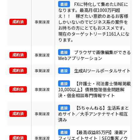
FXに特化して集めたLINEに
なります。最高月収1000万円超
え！！ 稼ぎたい意欲のあるお客様
しかいないのでビジネス系の案件を
事業譲渡
お持ちの方にとてもおススメです。
現在のターゲットリーチ1161人にな
ります。
ブラウザで画像編集ができる
事業譲渡
Webアプリケーション
生成AIツールポータルサイト
事業譲渡
【弁護士・司法書士情報掲載
10,000以上】債務整理借金問題解
事業譲渡
決・借金相談専門情報サイト
【5ちゃんねる】生活系まと
めサイト／大手アンテナサイト相互
事業譲渡
済み
【最高収益85万円】漫画ア
フィリエイトサイト｜SEO集客ノウ
事業譲渡