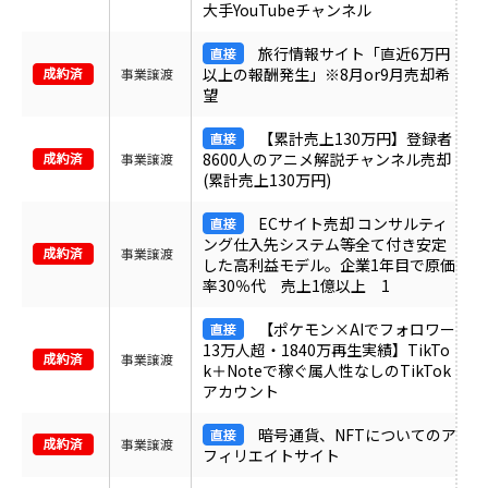
大手YouTubeチャンネル
旅行情報サイト「直近6万円
以上の報酬発生」※8月or9月売却希
事業譲渡
望
【累計売上130万円】登録者
8600人のアニメ解説チャンネル売却
事業譲渡
(累計売上130万円)
ECサイト売却 コンサルティ
ング仕入先システム等全て付き安定
事業譲渡
した高利益モデル。企業1年目で原価
率30％代 売上1億以上 1
【ポケモン×AIでフォロワー
13万人超・1840万再生実績】TikTo
事業譲渡
k＋Noteで稼ぐ属人性なしのTikTok
アカウント
暗号通貨、NFTについてのア
事業譲渡
フィリエイトサイト