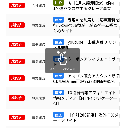
★【1月末譲渡限定】都内・
会社譲渡
1名運営で成立するクレープ事業
専用AIを利用して記事更新を
行うのみで収益が上がるゲーム系ま
事業譲渡
とめサイト
youtube 山岳遭難 チャン
事業譲渡
ネル売却
クーポンアフィリエイトサイ
事業譲渡
ト
スクロールできます
アマゾン販売アカウント新品
事業譲渡
CD/DVD出品可評価323評価率95%
FX投資情報アフィリエイト
情報メディア【MT4インジケーター
事業譲渡
付】
【合計200記事】海外ＦＸメ
事業譲渡
ディアサイト