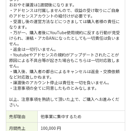
おおやそ譲渡は1週間後になります。
・アドセンスは付属しませんので、収益の受け取りにご自身
のアドセンスアカウントの紐付けが必要です。
・受渡し後の運営方法などにつきましては購入者様の責任に
なります。
・万が一、購入者後にYouTube使用規約に反する行動が見受
けられ、凍結・アカBANになったとしても一切責任は負いま
せん。
・返金は一切行いません。
・Youtubeやアドセンスの規約がアップデートされたことが
原因による不具合等が起きた場合もこちらは一切対応致しま
せん。
・購入後、購入者の都合によるキャンセルは返金・交換依頼
など対応致しかねます。
・譲渡後のアカウント停止は責任を一切を負いません。
・注意事項の全てに同意したものとみなします。
以上、注意事項を熟読して頂いた上で、ご購入へお進みくだ
さい。
売却理由
他事業に集中するため
月間売上
100,000 円