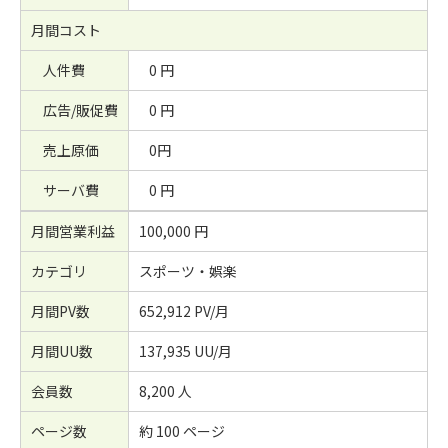
月間コスト
人件費
0 円
広告/販促費
0 円
売上原価
0円
サーバ費
0 円
月間営業利益
100,000 円
カテゴリ
スポーツ・娯楽
月間PV数
652,912 PV/月
月間UU数
137,935 UU/月
会員数
8,200 人
ページ数
約 100 ページ