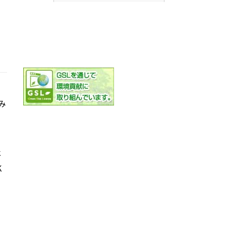
み
社
K