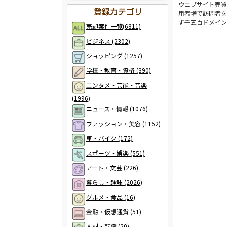
ウェブサイト売買
用者増で訪問者を
ず千五百ドメイン
売却案件一覧(6811)
ビジネス (2302)
ショッピング (1257)
学校・教育・資格 (390)
エンタメ・芸能・音楽
(1996)
ニュース・情報 (1076)
ファッション・美容 (1152)
車・バイク (172)
スポーツ・娯楽 (551)
アート・文芸 (226)
暮らし・趣味 (2026)
グルメ・食品 (16)
金融・仮想通貨 (51)
人材・転職 (20)