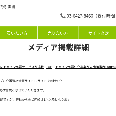
の取引実績
03-6427-8466
（受付時間：平
買いたい方
売りたい方
サイト査定
メディア掲載詳細
聞にドメイン売買サービスが掲載
TOP
ドメイン売買仲介事業がWeb担当者Foru
プに介護資格情報サイト10サイトを同時仲介
迄は、冬季休業とさせていただきます。
能ですが、弊社からのご連絡は1/4以降となります。