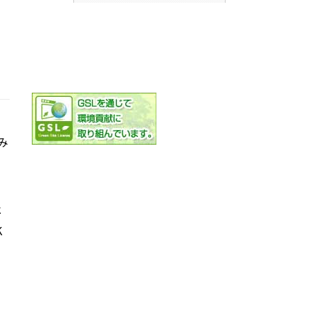
み
社
K