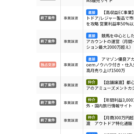
MS販売サイト
【高収益EC事業
トドア/レジャー製品で
事業譲渡
を攻略 営業利益率50%
競馬を中心とし
アカウントの運営（月間
事業譲渡
ション最大2000万超え）
アマゾン優良ア
oemノウハウ付き・仕
事業譲渡
高月売り上げ1500万
【店舗譲渡】都
事業譲渡
アのアミューズメントカ
【年間利益3,00
事業譲渡
外・国内旅行情報サイト
【月商300万円
事業譲渡
渡 アウトドア特化通販