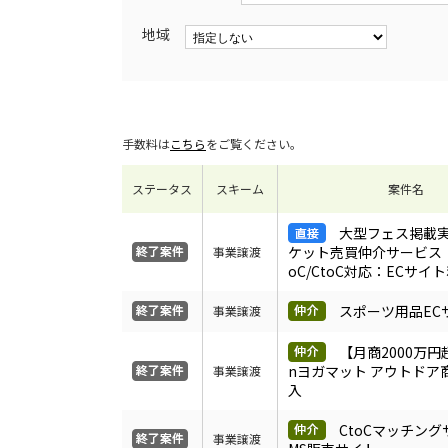
地域
手数料は
こちら
をご覧ください。
ステータス
スキーム
案件名
大型フェス掲載
ケット売買仲介サービス（B
事業譲渡
oC/CtoC対応：ECサイ
スポーツ用品EC
事業譲渡
【月商2000万円超
nヨガマット アウトドア
事業譲渡
入
CtoCマッチン
事業譲渡