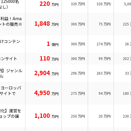
25000名
220
320
万円
320
万円
5,0
万円
なし）
の利益！Ama
1,848
ントの販売※
300
万円
75
万円
225
万円
向けコンテン
1
300
万円
274
万円
26
億円
110
コンサイト
300
万円
99
万円
202
万円
万円】ジャンル
2,904
296
万円
263
万円
33
万円
ネル
るヨーロッパ
4,950
Cサイトで
275
万円
94
万円
180
万円
別化】運営を
1,100
ショップの譲
250
万円
20
万円
230
万円