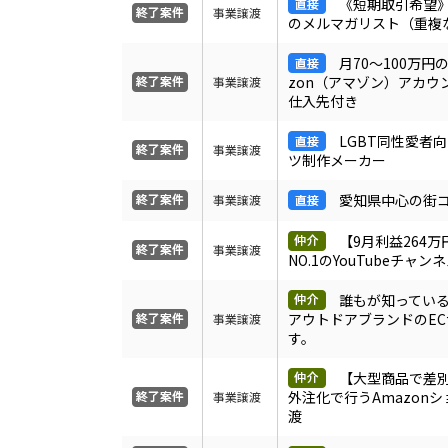
《短期取引希望》1
事業譲渡
のメルマガリスト（重複
月70～100万円
zon（アマゾン）アカウ
事業譲渡
仕入先付き
LGBT同性愛者
事業譲渡
ツ制作メーカー
愛知県中心の街
事業譲渡
【9月利益264
事業譲渡
NO.1のYouTubeチャン
誰もが知ってい
アウトドアブランドのE
事業譲渡
す。
【大型商品で差
外注化で行うAmazon
事業譲渡
渡