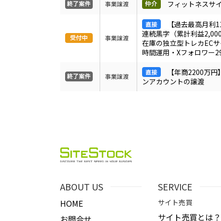
フィットネスサ
事業譲渡
【過去最高月利1
連続黒字（累計利益2,00
事業譲渡
在庫の独立型トレカECサ
時間運用・Xフォロワー2
【年商2200万円
事業譲渡
ンアカウントの譲渡
ABOUT US
SERVICE
HOME
サイト売買
サイト売買とは？
お問合せ