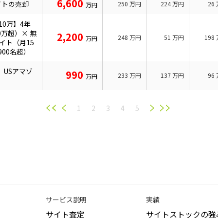
6,600
イトの売却
250
万円
224
万円
26
万円
10万】4年
0万超）× 無
2,200
248
万円
51
万円
198
万円
イト（月15
900名超）
】USアマゾ
990
233
万円
137
万円
96
万円
1
2
3
4
5
サービス説明
実績
サイト査定
サイトストックの強