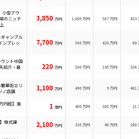
】小型アウ
3,850
市場のニッチ
1,000
万円
567
万円
433
万円
以上
たギャンブル
7,700
インプレッ
500
万円
420
万円
80
万円
カウント中国
220
入先紹介・最
500
万円
145
万円
356
万円
心繁華街エリ
1,100
490
万円
9
万円
481
万円
ジノ店舗
0万円超】海
1
400
万円
380
万円
21
億円
超】株式譲
2,100
320
万円
40
万円
280
万円