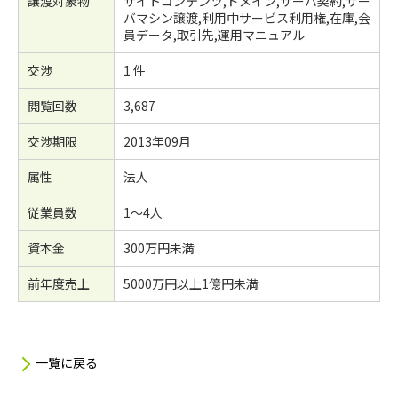
譲渡対象物
サイトコンテンツ,ドメイン,サーバ契約,サー
バマシン譲渡,利用中サービス利用権,在庫,会
員データ,取引先,運用マニュアル
交渉
1 件
閲覧回数
3,687
交渉期限
2013年09月
属性
法人
従業員数
1～4人
資本金
300万円未満
前年度売上
5000万円以上1億円未満
一覧に戻る