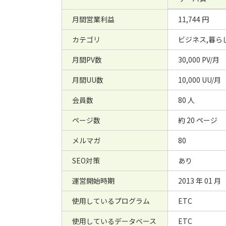
月間営業利益
11,744 円
カテゴリ
ビジネス,暮ら
月間PV数
30,000 PV/月
月間UU数
10,000 UU/月
会員数
80 人
ページ数
約 20 ページ
メルマガ
80
SEO対策
あり
運営開始時期
2013 年 01 月
使用しているプログラム
ETC
使用しているデータベース
ETC