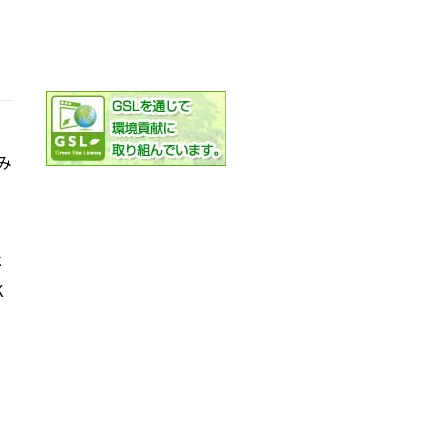
み
社
K