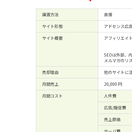
譲渡方法
直接
サイト形態
アドセンス広
サイト概要
アフィリエイ
SEOは外部、
メルマガのリス
売却理由
他のサイトに
月間売上
20,000 円
月間コスト
人件費
広告/販促費
売上原価
サーバ費