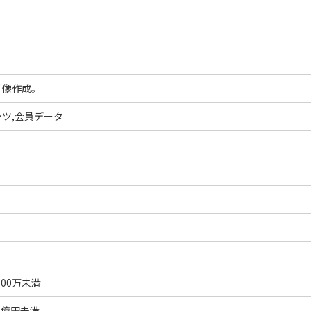
画像作成。
ツ,会員データ
000万未満
1億円未満