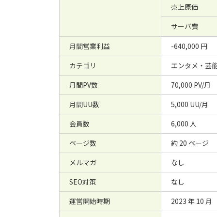
売上原価
サーバ費
月間営業利益
-640,000 円
カテゴリ
エンタメ・芸
月間PV数
70,000 PV/月
月間UU数
5,000 UU/月
会員数
6,000 人
ページ数
約 20 ページ
メルマガ
なし
SEO対策
なし
運営開始時期
2023 年 10 月