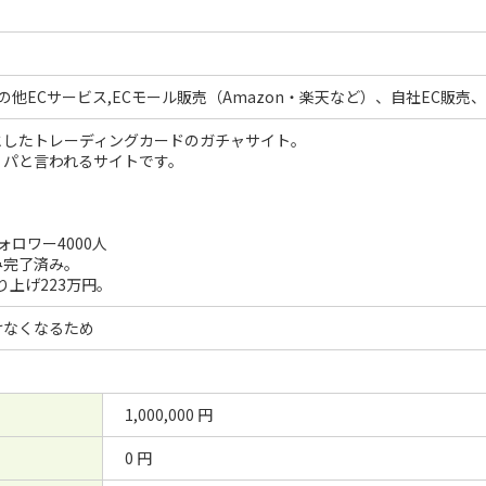
の他ECサービス,ECモール販売（Amazon・楽天など）、自社EC販売、その
としたトレーディングカードのガチャサイト。
リパと言われるサイトです。
。
ォロワー4000人
み完了済み。
売り上げ223万円。
けなくなるため
1,000,000 円
0 円