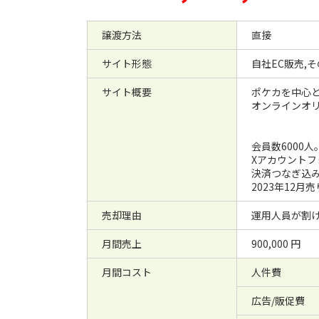
譲渡方法
直接
サイト形態
自社EC販売,そ
サイト概要
ポケカを中心
オンラインオ
会員数6000人
Xアカウントフ
決済つなぎ込
2023年12月
売却理由
運用人員が割
月間売上
900,000 円
月間コスト
人件費
広告/販促費