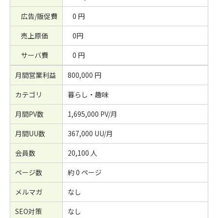
広告/販促費
0 円
売上原価
0円
サーバ費
0 円
月間営業利益
800,000 円
カテゴリ
暮らし・趣味
月間PV数
1,695,000 PV/月
月間UU数
367,000 UU/月
会員数
20,100 人
ページ数
約 0 ページ
メルマガ
なし
SEO対策
なし