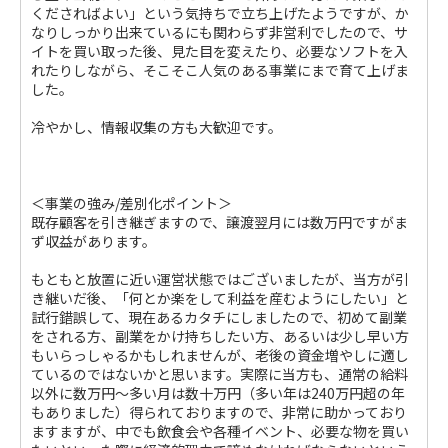
くださればよい」という気持ちで立ち上げたようですが、か
なりしっかり出来ているにも関わらず非営利でしたので、サ
イトを買い取った後、見た目を変えたり、必要なソフトを入
れたりしながら、そこそこ人気のある事業にまで育て上げま
した。
冷やかし、情報収集の方も大歓迎です。
＜事業の強み/差別化ポイント＞
既存顧客を引き継ぎますので、譲渡翌月には数万円ですがま
ず収益があります。
もともと放置に近い運営状態ではございましたが、当方が引
き継いだ後、「何とか楽をして利益を産むようにしたい」と
試行錯誤して、現在あるカタチにしましたので、初めて副業
をされる方、副業をかけ持ちしたい方、あるいは少し早い方
もいらっしゃるかもしれませんが、老後の資金増やしに適し
ているのではないかと思います。実際に当方も、通常の給料
以外に数万円～多い月は数十万円（多い年は240万円超の年
もありました）得られておりますので、非常に助かっており
ますますが、中でも飲食会や各種イベント、必要な物を買い