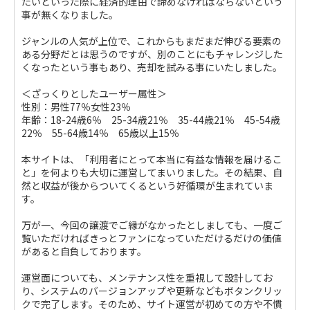
たいといった際に経済的理由で諦めなければならないという
事が無くなりました。
ジャンルの人気が上位で、これからもまだまだ伸びる要素の
ある分野だとは思うのですが、別のことにもチャレンジした
くなったという事もあり、売却を試みる事にいたしました。
＜ざっくりとしたユーザー属性＞
性別：男性77％女性23％
年齢：18-24歳6％ 25-34歳21％ 35-44歳21％ 45-54歳
22％ 55-64歳14％ 65歳以上15％
本サイトは、「利用者にとって本当に有益な情報を届けるこ
と」を何よりも大切に運営してまいりました。その結果、自
然と収益が後からついてくるという好循環が生まれていま
す。
万が一、今回の譲渡でご縁がなかったとしましても、一度ご
覧いただければきっとファンになっていただけるだけの価値
があると自負しております。
運営面についても、メンテナンス性を重視して設計してお
り、システムのバージョンアップや更新などもボタンクリッ
クで完了します。そのため、サイト運営が初めての方や不慣