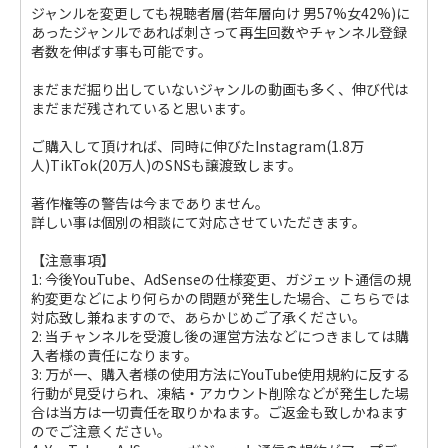
ジャンルを変更しても視聴者層(若年層向け 男57%女42%)に
あったジャンルであれば刺さって再生回数やチャンネル登録
者数を伸ばす事も可能です。
まだまだ掘り出していないジャンルの動画も多く、伸び代は
まだまだ残されていると思います。
ご購入して頂ければ、同時に伸びたInstagram(1.8万
人)TikTok(20万人)のSNSも譲渡致します。
著作権等の警告は今までありません。
詳しい事は個別の相談にて対応させていただきます。
【注意事項】
1: 今後YouTube、AdSenseの仕様変更、ガジェット通信の規
約変更などにより何らかの問題が発生した場合、こちらでは
対応致し兼ねますので、あらかじめご了承ください。
2: 当チャンネルを受渡し後の運営方法などにつきましては購
入者様の責任になります。
3: 万が一、購入者様の使用方法にYouTube使用規約に反する
行動が見受けられ、凍結・アカウント削除などが発生した場
合は当方は一切責任を取りかねます。ご返金も致しかねます
のでご注意ください。