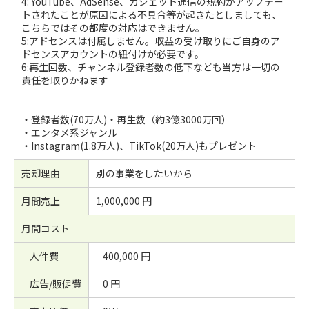
4: YouTube、AdSense、ガジェット通信の規約がアップデー
トされたことが原因による不具合等が起きたとしましても、
こちらではその都度の対応はできません。
5:アドセンスは付属しません。収益の受け取りにご自身のア
ドセンスアカウントの紐付けが必要です。
6:再生回数、チャンネル登録者数の低下なども当方は一切の
責任を取りかねます
・登録者数(70万人)・再生数（約3億3000万回）
・エンタメ系ジャンル
・Instagram(1.8万人)、TikTok(20万人)もプレゼント
売却理由
別の事業をしたいから
月間売上
1,000,000 円
月間コスト
人件費
400,000 円
広告/販促費
0 円