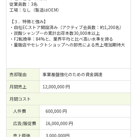
従業員数：3名
工場：なし（製造はOEM）
【３．特徴と強み】
・自社ECストア開設済み（アクティブ会員数：約1,200名）
・炭酸シャンプーの累計出荷本数30,000本以上
・F2転換率：84%と、業界平均と比べ高い水準を誇る
・量販店やセレクトショップへの卸売による売上増加期待大
売却理由
事業基盤強化のための資金調達
月間売上
12,000,000 円
月間コスト
人件費
600,000 円
広告/販促費
16,000,000 円
売上原価
3,000,000円