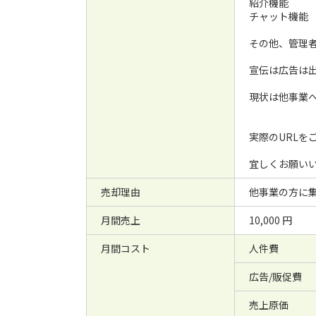
紹介機能
チャット機能
その他、管理
宣伝は広告は出
現状は他事業
実際のURLを
宜しくお願い
売却理由
他事業の方に
月間売上
10,000 円
月間コスト
人件費
広告/販促費
売上原価