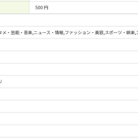
500 円
タメ・芸能・音楽,ニュース・情報,ファッション・美容,スポーツ・娯楽,
ジ