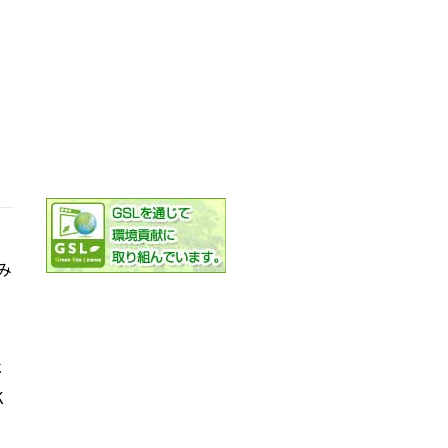
み
社
K