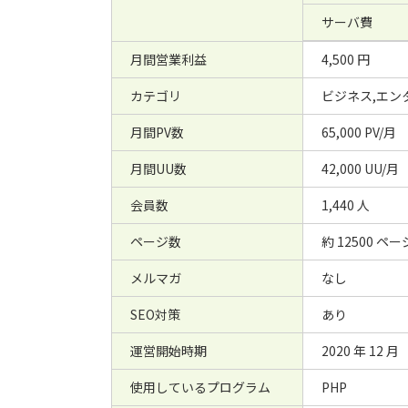
サーバ費
月間営業利益
4,500 円
カテゴリ
ビジネス,エン
月間PV数
65,000 PV/月
月間UU数
42,000 UU/月
会員数
1,440 人
ページ数
約 12500 ペー
メルマガ
なし
SEO対策
あり
運営開始時期
2020 年 12 月
使用しているプログラム
PHP