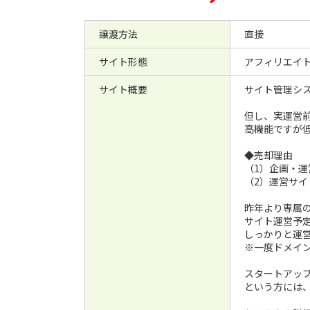
譲渡方法
直接
サイト形態
アフィリエイ
サイト概要
サイト管理シ
但し、実運営
高機能ですが
◆売却理由
（1）企画・
（2）運営サ
昨年より専属
サイト運営予
しっかりと運
※一度ドメイ
スタートアッ
という方には