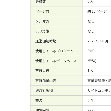
会員数
0 人
ページ数
約 18 ページ
メルマガ
なし
SEO対策
なし
運営開始時期
2020 年 08 月
使用しているプログラム
PHP
使用しているデータベース
MYSQL
更新人員
1 人
更新作業内容
事業者登録・
譲渡対象物
サイトコンテン
交渉
2 件
閲覧回数
787