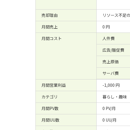
売却理由
リソース不足
月間売上
0 円
月間コスト
人件費
広告/販促費
売上原価
サーバ費
月間営業利益
-1,000 円
カテゴリ
暮らし・趣味
月間PV数
0 PV/月
月間UU数
0 UU/月