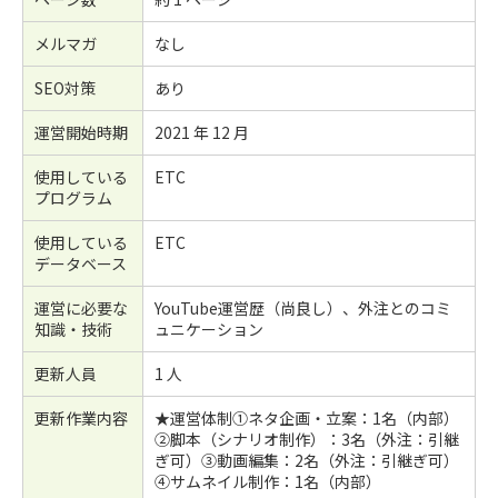
メルマガ
なし
SEO対策
あり
運営開始時期
2021 年 12 月
使用している
ETC
プログラム
使用している
ETC
データベース
運営に必要な
YouTube運営歴（尚良し）、外注とのコミ
知識・技術
ュニケーション
更新人員
1 人
更新作業内容
★運営体制①ネタ企画・立案：1名（内部）
②脚本（シナリオ制作）：3名（外注：引継
ぎ可）③動画編集：2名（外注：引継ぎ可）
④サムネイル制作：1名（内部）