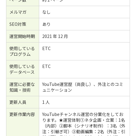
メルマガ
なし
SEO対策
あり
運営開始時期
2021 年 12 月
使用している
ETC
プログラム
使用している
ETC
データベース
運営に必要な
YouTube運営歴（尚良し）、外注とのコミ
知識・技術
ュニケーション
更新人員
1 人
更新作業内容
YouTubeチャンネル運営の分業化をしてお
ります。★運営体制①ネタ企画・立案：1名
（内部）②脚本（シナリオ制作）：3名（外
注：引継ぎ可）③動画編集：2名（外注：引