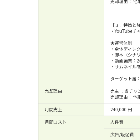
売却理由 ：他
【３．特徴と
・YouTub
★運営体制
・全体ディレク
・脚本（シナリ
・動画編集：2
・サムネイル制
ターゲット層
売却理由
売主 ：当チャ
売却理由 ：他
月間売上
240,000 円
月間コスト
人件費
広告/販促費