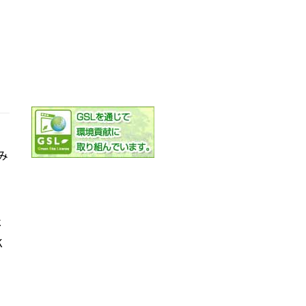
み
社
K