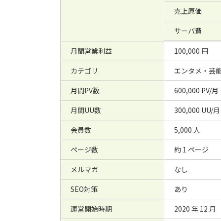
売上原価
サーバ費
月間営業利益
100,000 円
カテゴリ
エンタメ・芸
月間PV数
600,000 PV/月
月間UU数
300,000 UU/月
会員数
5,000 人
ページ数
約 1 ページ
メルマガ
なし
SEO対策
あり
運営開始時期
2020 年 12 月