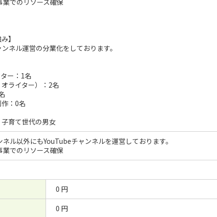
事業でのリソース確保
強み】
eチャンネル運営の分業化をしております。
ター：1名
オライター）：2名
名
作：0名
：子育て世代の男女
ンネル以外にもYouTubeチャンネルを運営しております。
事業でのリソース確保
0 円
0 円