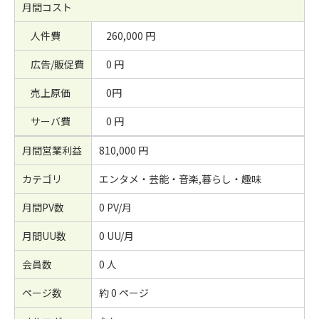
月間コスト
人件費
260,000 円
広告/販促費
0 円
売上原価
0円
サーバ費
0 円
月間営業利益
810,000 円
カテゴリ
エンタメ・芸能・音楽,暮らし・趣味
月間PV数
0 PV/月
月間UU数
0 UU/月
会員数
0 人
ページ数
約 0 ページ