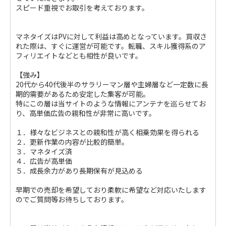
スピード重視でお取引を考えております。
マネタイズはPVに対して利益は高めとなっています。買収さ
れた際は、すぐに運営が可能です。転職、スキル獲得系のア
フィリエイトなどとも相性が良いです。
【強み】
20代から40代後半のサラリーマン層や主婦層など一定数に長
期的需要があるため安定した集客が可能。
特にこの層は当サイトのような情報にアンテナを巡らせてお
り、高単価広告の親和性が非常に高いです。
１．様々なビジネスとの親和性が高く相乗効果を得られる
２．更新作業の内容が比較的簡単。
３．マネタイズ済
４．広告が高単価
５．成長余力があり長期保有が見込める
早期での売却を希望しており柔軟に希望など対応いたします
のでご質問等お待ちしております。