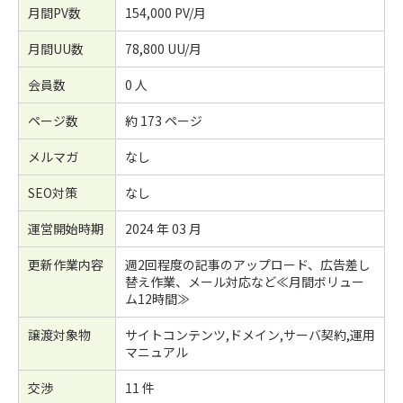
月間PV数
154,000 PV/月
月間UU数
78,800 UU/月
会員数
0 人
ページ数
約 173 ページ
メルマガ
なし
SEO対策
なし
運営開始時期
2024 年 03 月
更新作業内容
週2回程度の記事のアップロード、広告差し
替え作業、メール対応など≪月間ボリュー
ム12時間≫
譲渡対象物
サイトコンテンツ,ドメイン,サーバ契約,運用
マニュアル
交渉
11 件