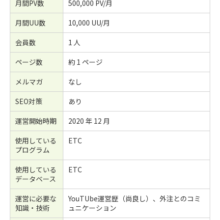
月間PV数
500,000 PV/月
月間UU数
10,000 UU/月
会員数
1 人
ページ数
約 1 ページ
メルマガ
なし
SEO対策
あり
運営開始時期
2020 年 12 月
使用している
ETC
プログラム
使用している
ETC
データベース
運営に必要な
YouTUbe運営歴（尚良し）、外注とのコミ
知識・技術
ュニケーション