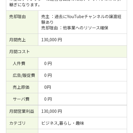
継ぎになります。
売却理由
売主 ：過去にYouTubeチャンネルの譲渡経
験あり
売却理由 ：他事業へのリソース確保
月間売上
130,000 円
月間コスト
人件費
0 円
広告/販促費
0 円
売上原価
0円
サーバ費
0 円
月間営業利益
130,000 円
カテゴリ
ビジネス,暮らし・趣味