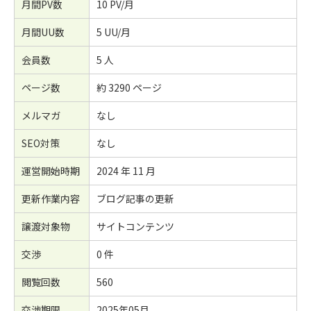
月間PV数
10 PV/月
月間UU数
5 UU/月
会員数
5 人
ページ数
約 3290 ページ
メルマガ
なし
SEO対策
なし
運営開始時期
2024 年 11 月
更新作業内容
ブログ記事の更新
譲渡対象物
サイトコンテンツ
交渉
0 件
閲覧回数
560
交渉期限
2025年05月