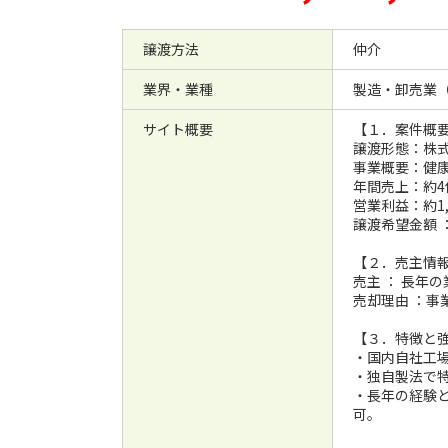
譲渡方法
仲介
業界・業種
製造・卸売業
サイト概要
【１．案件概
譲渡形態：株
事業概要：健
年間売上：約4
営業利益：約1,
譲渡希望金額 
【２．売主情
売主 ： 長年
売却理由 ：事
【３．特徴と
・国内自社工
・独自製法で
・長年の経験
可。