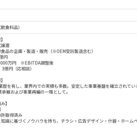
（飲食料品）
要】
式譲渡
康食品の企画・製造・販売（※OEM受託製造含む）
億円
000万円 ※EBITDA調整後
：3億円（応相談）
報】
の業歴を有し、業界内での実績も多数。安定した事業基盤を確立されてい
業承継および事業再編の一環として。
強み】
場
特許取得済み
と知識に基づくノウハウを持ち、チラシ・広告デザイン・什器・ホーム