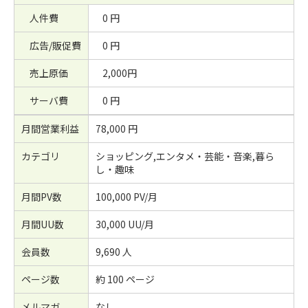
人件費
0 円
広告/販促費
0 円
売上原価
2,000円
サーバ費
0 円
月間営業利益
78,000 円
カテゴリ
ショッピング,エンタメ・芸能・音楽,暮ら
し・趣味
月間PV数
100,000 PV/月
月間UU数
30,000 UU/月
会員数
9,690 人
ページ数
約 100 ページ
メルマガ
なし