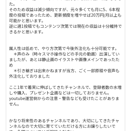
た。
そのため収益は減少傾向ですが、元々多くても月に5、6本程
度の投稿であったため、更新頻度を増やせば20万円/月以上も
可能かと思います。
逆に週1投稿でもコンテンツ次第では現在の収益は十分維持で
きるかと思います。
属人性は低めで、やり方次第で今後外注化も十分可能です。
＊声のみ（時々スマホ操作などの手元の動画）出演してい
ましたが、あとは静止画のイラストや画像メインであったた
め
＊引き継ぎは出来かねますが当方、ごく一部原稿や音声も
外注化しておりました
ここ1年で着実に伸ばしてきたチャンネルで、登録者数の水増
しや購入、プレゼント企画などは一切しておりません。
youtube運営側からの注意・警告なども受けたことがありま
せん。
かなり将来性のあるチャンネルであり、大切にしてきたチャ
ンネルなので大切に育てていただける方にお譲りしたいで