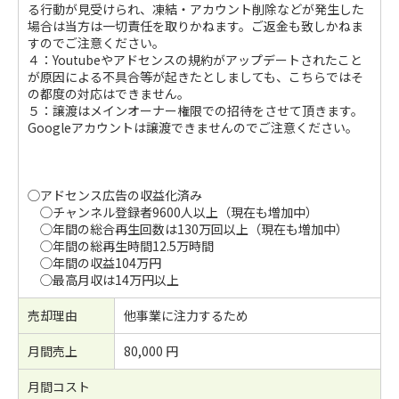
る行動が見受けられ、凍結・アカウント削除などが発生した
場合は当方は一切責任を取りかねます。ご返金も致しかねま
すのでご注意ください。
４：Youtubeやアドセンスの規約がアップデートされたこと
が原因による不具合等が起きたとしましても、こちらではそ
の都度の対応はできません。
５：譲渡はメインオーナー権限での招待をさせて頂きます。
Googleアカウントは譲渡できませんのでご注意ください。
◯アドセンス広告の収益化済み
◯チャンネル登録者9600人以上（現在も増加中）
◯年間の総合再生回数は130万回以上（現在も増加中）
◯年間の総再生時間12.5万時間
◯年間の収益104万円
◯最高月収は14万円以上
売却理由
他事業に注力するため
月間売上
80,000 円
月間コスト