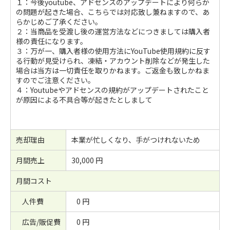
１：今後youtube、アドセンスのアップデートにより何らか
の問題が起きた場合、こちらでは対応致し兼ねますので、あ
らかじめご了承ください。
２：当商品を受渡し後の運営方法などにつきましては購入者
様の責任になります。
３：万が一、購入者様の使用方法にYouTube使用規約に反す
る行動が見受けられ、凍結・アカウント削除などが発生した
場合は当方は一切責任を取りかねます。ご返金も致しかねま
すのでご注意ください。
４：Youtubeやアドセンスの規約がアップデートされたこと
が原因による不具合等が起きたとしまして
売却理由
本業が忙しくなり、手がつけれないため
月間売上
30,000 円
月間コスト
人件費
0 円
広告/販促費
0 円