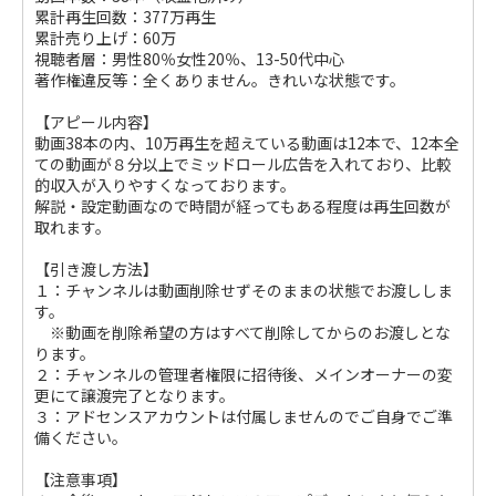
累計再生回数：377万再生
累計売り上げ：60万
視聴者層：男性80％女性20％、13-50代中心
著作権違反等：全くありません。きれいな状態です。
【アピール内容】
動画38本の内、10万再生を超えている動画は12本で、12本全
ての動画が８分以上でミッドロール広告を入れており、比較
的収入が入りやすくなっております。
解説・設定動画なので時間が経ってもある程度は再生回数が
取れます。
【引き渡し方法】
１：チャンネルは動画削除せずそのままの状態でお渡ししま
す。
※動画を削除希望の方はすべて削除してからのお渡しとな
ります。
２：チャンネルの管理者権限に招待後、メインオーナーの変
更にて譲渡完了となります。
３：アドセンスアカウントは付属しませんのでご自身でご準
備ください。
【注意事項】