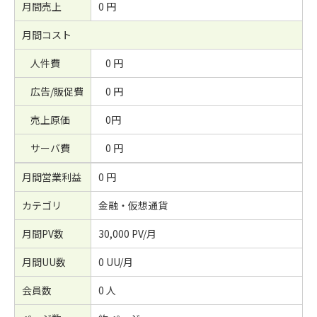
月間売上
0 円
月間コスト
人件費
0 円
広告/販促費
0 円
売上原価
0円
サーバ費
0 円
月間営業利益
0 円
カテゴリ
金融・仮想通貨
月間PV数
30,000 PV/月
月間UU数
0 UU/月
会員数
0 人