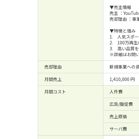
▼売主情報
売主 ：YouT
売却理由 ：事
▼特徴と強み
1. 人気スポ
2. 100万
3. 高い品質
※詳細はお問
売却理由
新規事業への
月間売上
1,410,000 円
月間コスト
人件費
広告/販促費
売上原価
サーバ費