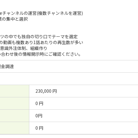
ubeチャンネルの運営(複数チャンネルを運営)
業の集中と選択
ーツの中でも独自の切り口でテーマを選定
再生の動画も複数あり1話あたりの再生数が多い
を意識外注体制、組織作り
い合わせ後の情報開示時にご確認ください。
資金調達
230,000 円
0 円
0円
0 円