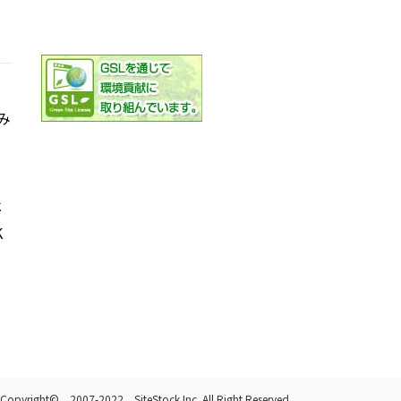
み
社
K
Copyright© 2007-2022 SiteStock Inc. All Right Reserved.