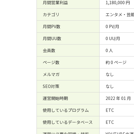
月間営業利益
1,180,000 円
カテゴリ
エンタメ・芸能
月間PV数
0 PV/月
月間UU数
0 UU/月
会員数
0 人
ページ数
約 0 ページ
メルマガ
なし
SEO対策
なし
運営開始時期
2022 年 01 月
使用しているプログラム
ETC
使用しているデータベース
ETC