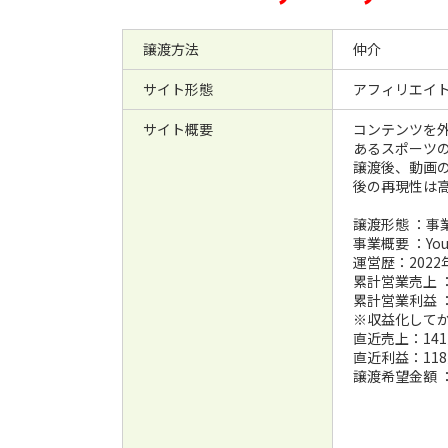
譲渡方法
仲介
サイト形態
アフィリエイ
サイト概要
コンテンツを外
あるスポーツの
譲渡後、動画
後の再現性は
譲渡形態 ：事
事業概要 ：Yo
運営歴：202
累計営業売上 ：
累計営業利益 ：
※収益化して
直近売上：141
直近利益：118
譲渡希望金額 ：