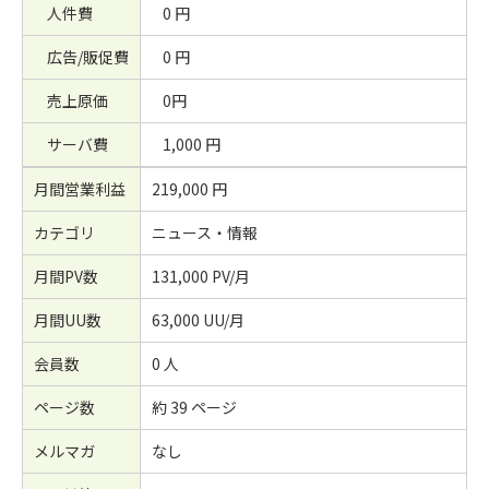
人件費
0 円
広告/販促費
0 円
売上原価
0円
サーバ費
1,000 円
月間営業利益
219,000 円
カテゴリ
ニュース・情報
月間PV数
131,000 PV/月
月間UU数
63,000 UU/月
会員数
0 人
ページ数
約 39 ページ
メルマガ
なし