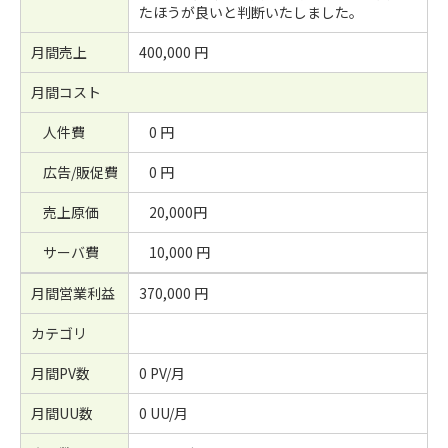
たほうが良いと判断いたしました。
月間売上
400,000 円
月間コスト
人件費
0 円
広告/販促費
0 円
売上原価
20,000円
サーバ費
10,000 円
月間営業利益
370,000 円
カテゴリ
月間PV数
0 PV/月
月間UU数
0 UU/月