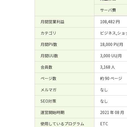
サーバ費
月間営業利益
108,482 円
カテゴリ
ビジネス,ショ
月間PV数
18,000 PV/月
月間UU数
3,000 UU/月
会員数
3,168 人
ページ数
約 90 ページ
メルマガ
なし
SEO対策
なし
運営開始時期
2021 年 08 月
使用しているプログラム
ETC