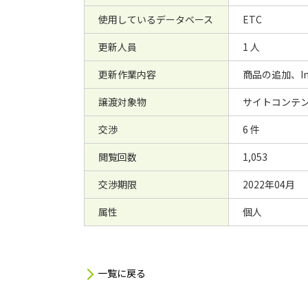
使用しているデータベース
ETC
更新人員
1 人
更新作業内容
商品の追加、In
譲渡対象物
サイトコンテン
交渉
6 件
閲覧回数
1,053
交渉期限
2022年04月
属性
個人
一覧に戻る