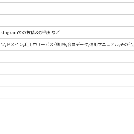
stagramでの投稿及び告知など
ツ,ドメイン,利用中サービス利用権,会員データ,運用マニュアル,その他,In