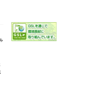
み
社
K