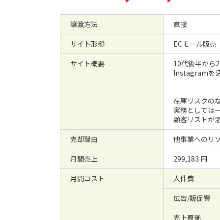
譲渡方法
直接
サイト形態
ECモール販売
サイト概要
10代後半から
Instagr
在庫リスクの
実務としては
顧客リストが
売却理由
他事業へのリ
月間売上
299,183 円
月間コスト
人件費
広告/販促費
売上原価