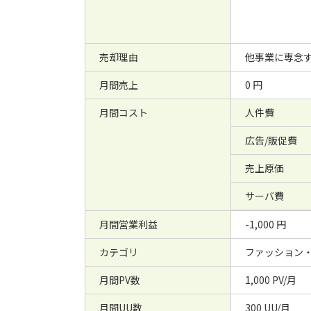
売却理由
他事業に専念
月間売上
0 円
月間コスト
人件費
広告/販促費
売上原価
サーバ費
月間営業利益
-1,000 円
カテゴリ
ファッション
月間PV数
1,000 PV/月
月間UU数
300 UU/月