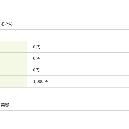
するため
0 円
0 円
0円
1,000 円
・美容