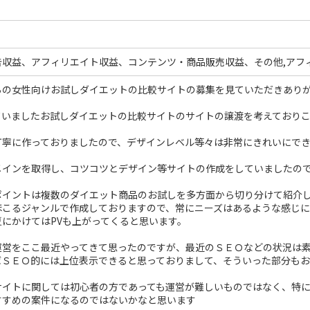
告収益、アフィリエイト収益、コンテンツ・商品販売収益、その他,アフ
らの女性向けお試しダイエットの比較サイトの募集を見ていただきあり
ていましたお試しダイエットの比較サイトのサイトの譲渡を考えており
丁寧に作っておりましたので、デザインレベル等々は非常にきれいにで
メインを取得し、コツコツとデザイン等サイトの作成をしていましたの
ポイントは複数のダイエット商品のお試しを多方面から切り分けて紹介
ほこるジャンルで作成しておりますので、常にニーズはあるような感じに
にかけてはPVも上がってくると思います。
運営をここ最近やってきて思ったのですが、最近のＳＥＯなどの状況は
ばＳＥＯ的には上位表示できると思っておりまして、そういった部分も
サイトに関しては初心者の方であっても運営が難しいものではなく、特
すすめの案件になるのではないかなと思います