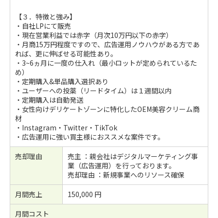
【３．特徴と強み】
・自社LPにて販売
・現在営業利益では赤字（月次10万円以下の赤字）
・月商15万円程度ですので、広告運用ノウハウがある方であ
れば、更に伸ばせる可能性あり。
・3~6ヵ月に一度の仕入れ（最小ロットが定められているた
め）
・定期購入&単品購入選択あり
・ユーザーへの投薬（リードタイム）は１週間以内
・定期購入は自動発送
・女性向けデリケートゾーンに特化したOEM美容クリーム商
材
・Instagram・Twitter・TikTok
・広告運用に強い買主様におススメな案件です。
売却理由
売主 ：親会社はデジタルマーケティング事
業（広告運用）を行っております。
売却理由 ：新規事業へのリソース確保
月間売上
150,000 円
月間コスト