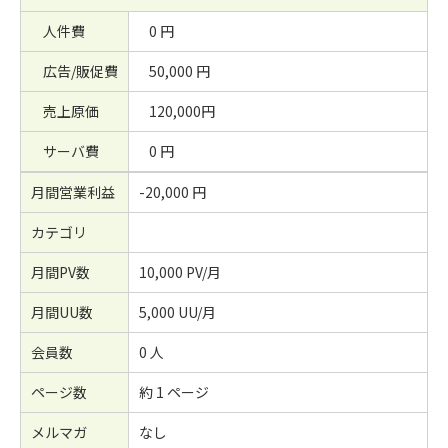
人件費
0 円
広告/販促費
50,000 円
売上原価
120,000円
サーバ費
0 円
月間営業利益
-20,000 円
カテゴリ
月間PV数
10,000 PV/月
月間UU数
5,000 UU/月
会員数
0 人
ページ数
約 1 ページ
メルマガ
なし