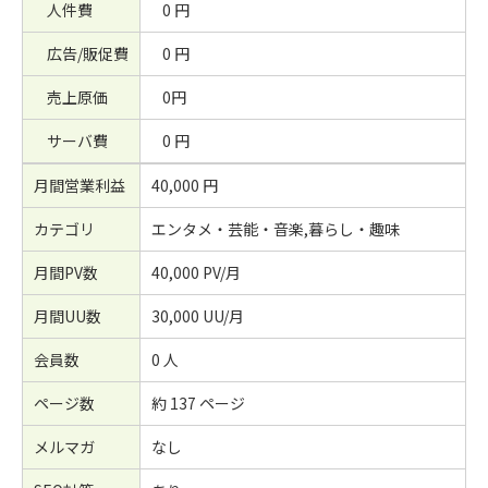
人件費
0 円
広告/販促費
0 円
売上原価
0円
サーバ費
0 円
月間営業利益
40,000 円
カテゴリ
エンタメ・芸能・音楽,暮らし・趣味
月間PV数
40,000 PV/月
月間UU数
30,000 UU/月
会員数
0 人
ページ数
約 137 ページ
メルマガ
なし