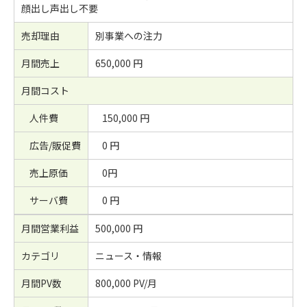
顔出し声出し不要
売却理由
別事業への注力
月間売上
650,000 円
月間コスト
人件費
150,000 円
広告/販促費
0 円
売上原価
0円
サーバ費
0 円
月間営業利益
500,000 円
カテゴリ
ニュース・情報
月間PV数
800,000 PV/月