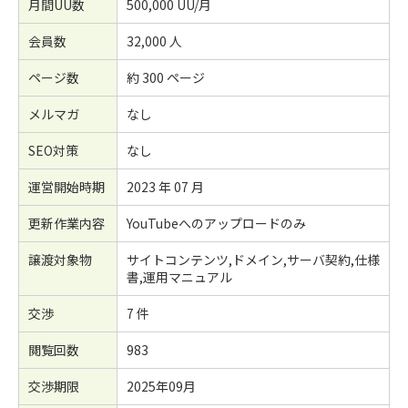
月間UU数
500,000 UU/月
会員数
32,000 人
ページ数
約 300 ページ
メルマガ
なし
SEO対策
なし
運営開始時期
2023 年 07 月
更新作業内容
YouTubeへのアップロードのみ
譲渡対象物
サイトコンテンツ,ドメイン,サーバ契約,仕様
書,運用マニュアル
交渉
7 件
閲覧回数
983
交渉期限
2025年09月