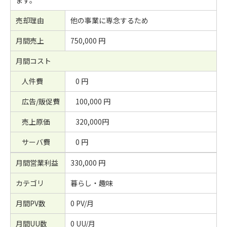
ます。
売却理由
他の事業に専念するため
月間売上
750,000 円
月間コスト
人件費
0 円
広告/販促費
100,000 円
売上原価
320,000円
サーバ費
0 円
月間営業利益
330,000 円
カテゴリ
暮らし・趣味
月間PV数
0 PV/月
月間UU数
0 UU/月