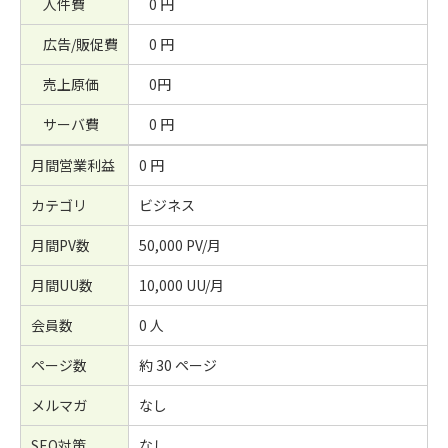
人件費
0 円
広告/販促費
0 円
売上原価
0円
サーバ費
0 円
月間営業利益
0 円
カテゴリ
ビジネス
月間PV数
50,000 PV/月
月間UU数
10,000 UU/月
会員数
0 人
ページ数
約 30 ページ
メルマガ
なし
SEO対策
なし