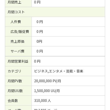
月間売上
0 円
月間コスト
人件費
0 円
広告/販促費
0 円
売上原価
0円
サーバ費
0 円
月間営業利益
0 円
カテゴリ
ビジネス,エンタメ・芸能・音楽
月間PV数
20,000,000 PV/月
月間UU数
1,500,000 UU/月
会員数
310,000 人