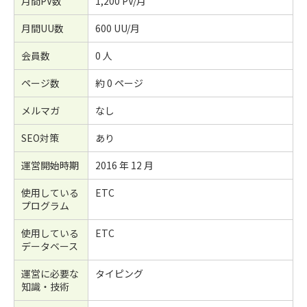
月間PV数
1,200 PV/月
月間UU数
600 UU/月
会員数
0 人
ページ数
約 0 ページ
メルマガ
なし
SEO対策
あり
運営開始時期
2016 年 12 月
使用している
ETC
プログラム
使用している
ETC
データベース
運営に必要な
タイピング
知識・技術