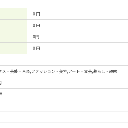
0 円
0 円
0円
0 円
タメ・芸能・音楽,ファッション・美容,アート・文芸,暮らし・趣味
月
/月