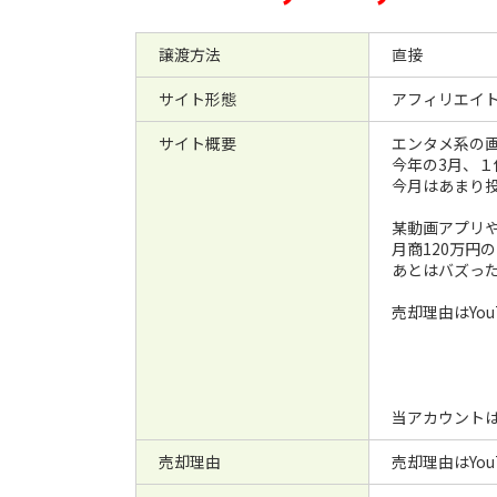
譲渡方法
直接
サイト形態
アフィリエイ
サイト概要
エンタメ系の
今年の3月、
今月はあまり投
某動画アプリ
月商120万円
あとはバズっ
売却理由はYo
当アカウント
売却理由
売却理由はYo