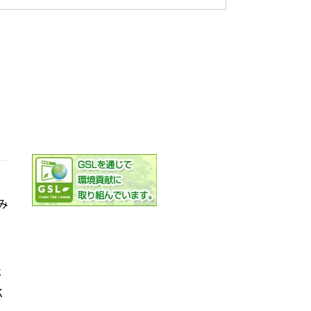
み
社
K