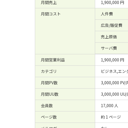
月間売上
1,900,000 円
月間コスト
人件費
広告/販促費
売上原価
サーバ費
月間営業利益
1,900,000 円
カテゴリ
ビジネス,エン
月間PV数
3,000,000 PV/
月間UU数
3,000,000 UU
会員数
17,000 人
ページ数
約 1 ページ