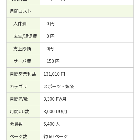
月間コスト
人件費
0 円
広告/販促費
0 円
売上原価
0円
サーバ費
150 円
月間営業利益
131,010 円
カテゴリ
スポーツ・娯楽
月間PV数
3,300 PV/月
月間UU数
3,000 UU/月
会員数
6,400 人
ページ数
約 60 ページ