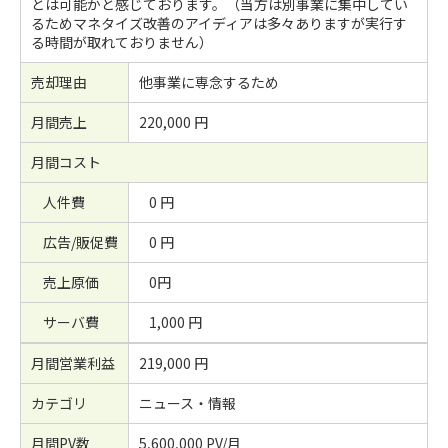
とは可能かと感じております。（当方は別事業に集中してい
るためマネタイズ改善のアイディアは多々ありますが実行す
る時間が取れておりません）
売却理由
他事業に専念するため
月間売上
220,000 円
月間コスト
人件費
0 円
広告/販促費
0 円
売上原価
0円
サーバ費
1,000 円
月間営業利益
219,000 円
カテゴリ
ニュース・情報
月間PV数
5,600,000 PV/月