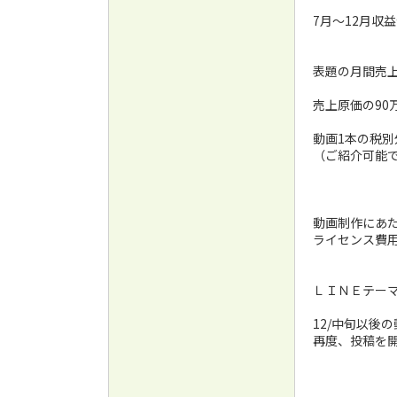
7月～12月収益
表題の月間売上
売上原価の90
動画1本の税別外
（ご紹介可能
動画制作にあた
ライセンス費用
ＬＩＮＥテー
12/中旬以後
再度、投稿を