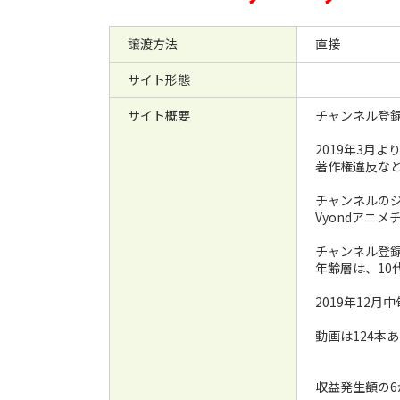
譲渡方法
直接
サイト形態
サイト概要
チャンネル登録
2019年3月
著作権違反な
チャンネルの
Vyondアニ
チャンネル登録
年齢層は、10
2019年12
動画は124本
収益発生額の