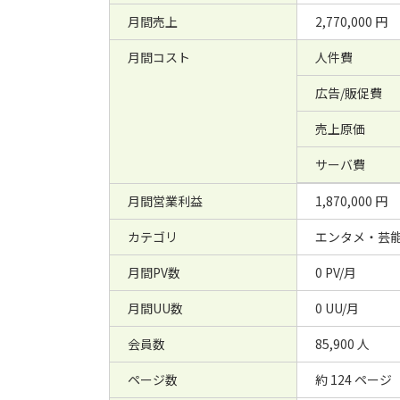
月間売上
2,770,000 円
月間コスト
人件費
広告/販促費
売上原価
サーバ費
月間営業利益
1,870,000 円
カテゴリ
エンタメ・芸
月間PV数
0 PV/月
月間UU数
0 UU/月
会員数
85,900 人
ページ数
約 124 ページ