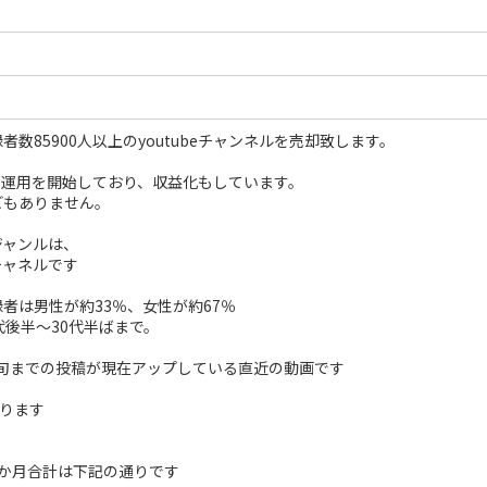
者数85900人以上のyoutubeチャンネルを売却致します。
より運用を開始しており、収益化もしています。
どもありません。
ジャンルは、
メチャネルです
者は男性が約33％、女性が約67％
代後半～30代半ばまで。
月中旬までの投稿が現在アップしている直近の動画です
あります
6か月合計は下記の通りです