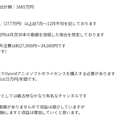
合計額：1665万円
（277万円）は上記7月～12月平均を記しております
万円は月次30本の動画を投稿した場合を想定しております
注費は約27,000円～34,000円です
です）
りVyondアニメソフトのライセンスを購入する必要があります
は15万円/年間です。
マとしては最古参なかなり有名なチャンネルです
の動画がありませんので収益は減少していますが
開始しますと収益は増加していくと思います。